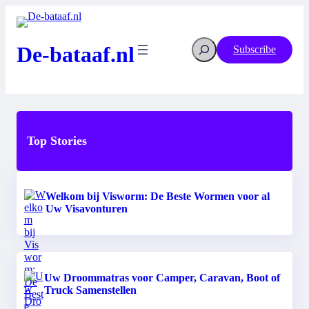
Ga
naar
de
Search
inhoud
De-bataaf.nl
Subscribe
Top Stories
Welkom bij Visworm: De Beste Wormen voor al
Uw Visavonturen
Uw Droommatras voor Camper, Caravan, Boot of
Truck Samenstellen