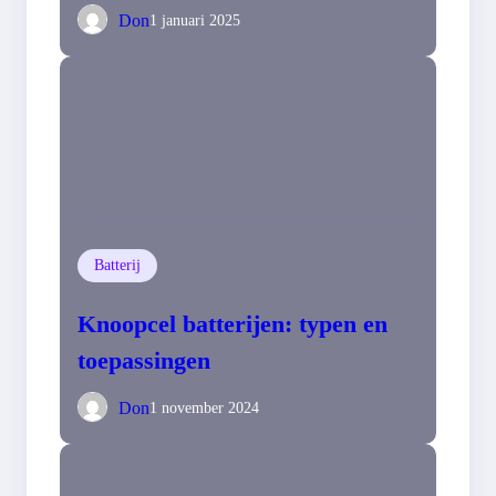
Samenstellen
Don
1 januari 2025
Batterij
Knoopcel batterijen: typen en
toepassingen
Don
1 november 2024