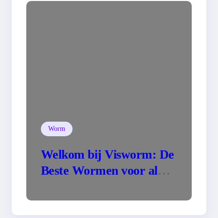
Worm
Welkom bij Visworm: De
Beste Wormen voor al
Uw Visavonturen